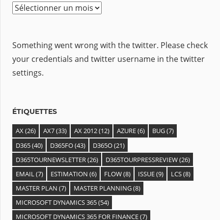
A
r
c
Something went wrong with the twitter. Please check
h
your credentials and twitter username in the twitter
i
settings.
v
e
s
ÉTIQUETTES
AX
(26)
AX7
(33)
AX 2012
(12)
AZURE
(6)
BUG
(7)
D365
(40)
D365FO
(43)
D365O
(21)
D365TOURNEWSLETTER
(26)
D365TOURPRESSREVIEW
(26)
EMAIL
(7)
ESTIMATION
(6)
FLOW
(8)
ISSUE
(9)
LCS
(8)
MASTER PLAN
(7)
MASTER PLANNING
(8)
MICROSOFT DYNAMICS 365
(54)
MICROSOFT DYNAMICS 365 FOR FINANCE
(7)