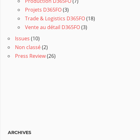
Production D365FO
(7)
Projets D365FO
(3)
Trade & Logistics D365FO
(18)
Vente au détail D365FO
(3)
Issues
(10)
Non classé
(2)
Press Review
(26)
ARCHIVES