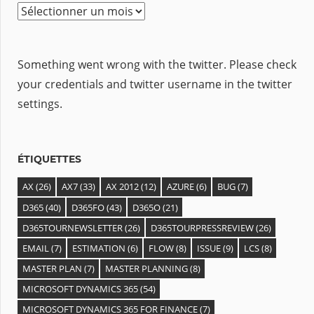
A
r
c
Something went wrong with the twitter. Please check
h
your credentials and twitter username in the twitter
i
settings.
v
e
s
ÉTIQUETTES
AX
(26)
AX7
(33)
AX 2012
(12)
AZURE
(6)
BUG
(7)
D365
(40)
D365FO
(43)
D365O
(21)
D365TOURNEWSLETTER
(26)
D365TOURPRESSREVIEW
(26)
EMAIL
(7)
ESTIMATION
(6)
FLOW
(8)
ISSUE
(9)
LCS
(8)
MASTER PLAN
(7)
MASTER PLANNING
(8)
MICROSOFT DYNAMICS 365
(54)
MICROSOFT DYNAMICS 365 FOR FINANCE
(7)