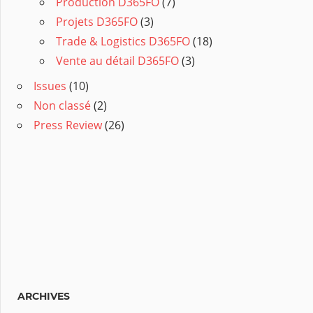
Production D365FO
(7)
Projets D365FO
(3)
Trade & Logistics D365FO
(18)
Vente au détail D365FO
(3)
Issues
(10)
Non classé
(2)
Press Review
(26)
ARCHIVES