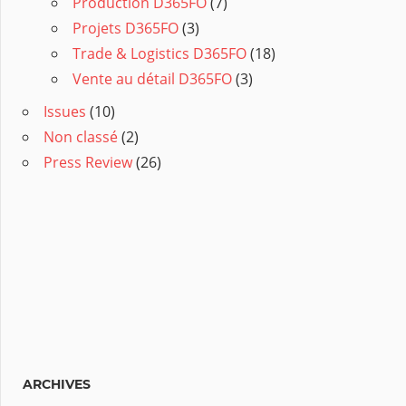
Production D365FO
(7)
Projets D365FO
(3)
Trade & Logistics D365FO
(18)
Vente au détail D365FO
(3)
Issues
(10)
Non classé
(2)
Press Review
(26)
ARCHIVES