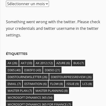
A
r
c
Something went wrong with the twitter. Please check
h
your credentials and twitter username in the twitter
i
settings.
v
e
s
ÉTIQUETTES
AX
(26)
AX7
(33)
AX 2012
(12)
AZURE
(6)
BUG
(7)
D365
(40)
D365FO
(43)
D365O
(21)
D365TOURNEWSLETTER
(26)
D365TOURPRESSREVIEW
(26)
EMAIL
(7)
ESTIMATION
(6)
FLOW
(8)
ISSUE
(9)
LCS
(8)
MASTER PLAN
(7)
MASTER PLANNING
(8)
MICROSOFT DYNAMICS 365
(54)
MICROSOFT DYNAMICS 365 FOR FINANCE
(7)