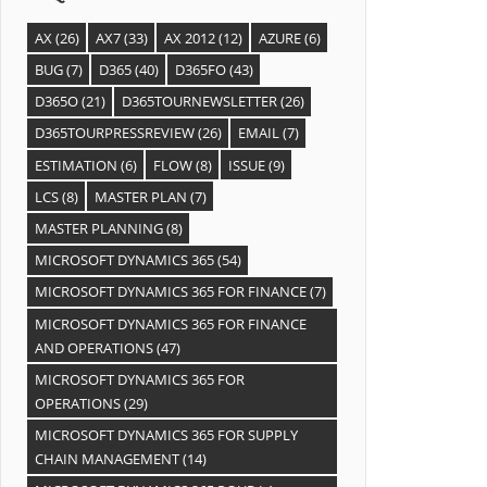
AX
(26)
AX7
(33)
AX 2012
(12)
AZURE
(6)
BUG
(7)
D365
(40)
D365FO
(43)
D365O
(21)
D365TOURNEWSLETTER
(26)
D365TOURPRESSREVIEW
(26)
EMAIL
(7)
ESTIMATION
(6)
FLOW
(8)
ISSUE
(9)
LCS
(8)
MASTER PLAN
(7)
MASTER PLANNING
(8)
MICROSOFT DYNAMICS 365
(54)
MICROSOFT DYNAMICS 365 FOR FINANCE
(7)
MICROSOFT DYNAMICS 365 FOR FINANCE
AND OPERATIONS
(47)
MICROSOFT DYNAMICS 365 FOR
OPERATIONS
(29)
MICROSOFT DYNAMICS 365 FOR SUPPLY
CHAIN MANAGEMENT
(14)