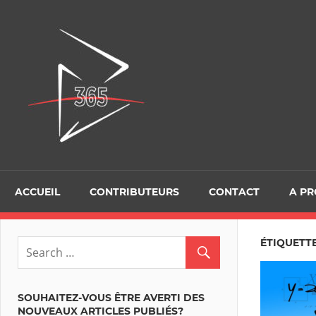
Skip
to
D365Tour
content
ACCUEIL
CONTRIBUTEURS
CONTACT
A P
ÉTIQUETT
SOUHAITEZ-VOUS ÊTRE AVERTI DES
NOUVEAUX ARTICLES PUBLIÉS?