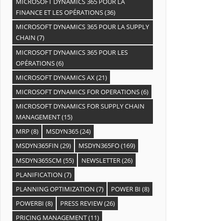
MICROSOFT DYNAMICS 365 POUR LA
FINANCE ET LES OPÉRATIONS
(36)
MICROSOFT DYNAMICS 365 POUR LA SUPPLY
CHAIN
(7)
MICROSOFT DYNAMICS 365 POUR LES
OPÉRATIONS
(6)
MICROSOFT DYNAMICS AX
(21)
MICROSOFT DYNAMICS FOR OPERATIONS
(6)
MICROSOFT DYNAMICS FOR SUPPLY CHAIN
MANAGEMENT
(15)
MRP
(8)
MSDYN365
(24)
MSDYN365FIN
(29)
MSDYN365FO
(169)
MSDYN365SCM
(55)
NEWSLETTER
(26)
PLANIFICATION
(7)
PLANNING OPTIMIZATION
(7)
POWER BI
(8)
POWERBI
(8)
PRESS REVIEW
(26)
PRICING MANAGEMENT
(11)