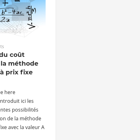
ts
 du coût
e la méthode
à prix fixe
le here
troduit ici les
ntes possibilités
tion de la méthode
fixe avec la valeur A