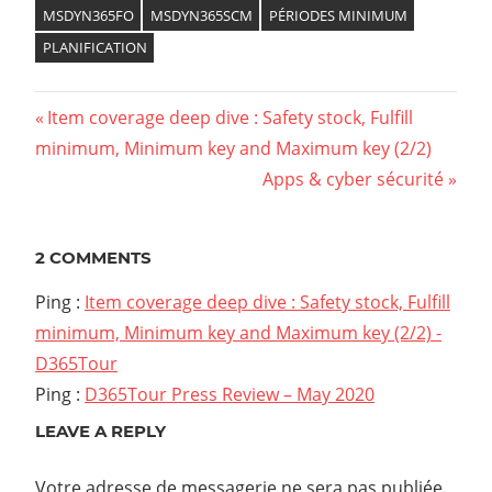
MSDYN365FO
MSDYN365SCM
PÉRIODES MINIMUM
PLANIFICATION
Previous
Item coverage deep dive : Safety stock, Fulfill
Navigation
minimum, Minimum key and Maximum key (2/2)
Post:
Next
Apps & cyber sécurité
de
Post:
l’article
2 COMMENTS
Ping :
Item coverage deep dive : Safety stock, Fulfill
minimum, Minimum key and Maximum key (2/2) -
D365Tour
Ping :
D365Tour Press Review – May 2020
LEAVE A REPLY
Votre adresse de messagerie ne sera pas publiée.