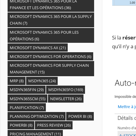
MICROSOFT DYNAMICS 365 POUR LA
FINANCE ET LES OPÉRATIONS
(36)
MICROSOFT DYNAMICS 365 POUR LA SUPPLY
CHAIN
(7)
MICROSOFT DYNAMICS 365 POUR LES
Si la
réser
OPÉRATIONS
(6)
qu’il n’y 
MICROSOFT DYNAMICS AX
(21)
MICROSOFT DYNAMICS FOR OPERATIONS
(6)
MICROSOFT DYNAMICS FOR SUPPLY CHAIN
MANAGEMENT
(15)
MRP
(8)
MSDYN365
(24)
MSDYN365FIN
(29)
MSDYN365FO
(169)
MSDYN365SCM
(55)
NEWSLETTER
(26)
PLANIFICATION
(7)
PLANNING OPTIMIZATION
(7)
POWER BI
(8)
POWERBI
(8)
PRESS REVIEW
(26)
PRICING MANAGEMENT
(11)