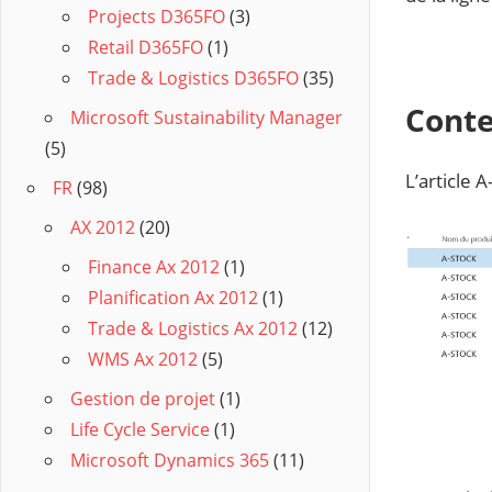
Projects D365FO
(3)
Retail D365FO
(1)
Trade & Logistics D365FO
(35)
Cont
Microsoft Sustainability Manager
(5)
L’article 
FR
(98)
AX 2012
(20)
Finance Ax 2012
(1)
Planification Ax 2012
(1)
Trade & Logistics Ax 2012
(12)
WMS Ax 2012
(5)
Gestion de projet
(1)
Life Cycle Service
(1)
Microsoft Dynamics 365
(11)