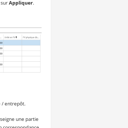
r sur
Appliquer
.
 / entrepôt.
nseigne une partie
 en correspondance