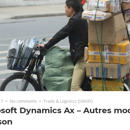
17
No comments
Trade & Logistics D365FO
soft Dynamics Ax – Autres mo
ison