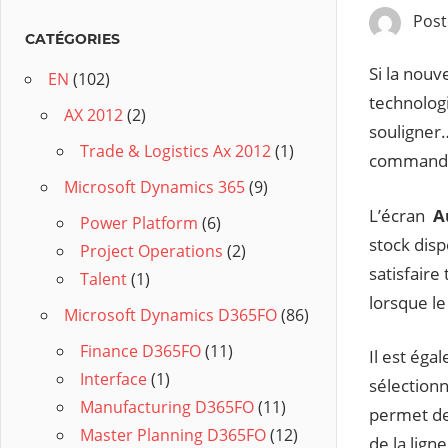
Pos
CATÉGORIES
Si la nouv
EN
(102)
technologi
AX 2012
(2)
souligner…
Trade & Logistics Ax 2012
(1)
commande 
Microsoft Dynamics 365
(9)
L’écran
A
Power Platform
(6)
stock disp
Project Operations
(2)
satisfaire
Talent
(1)
lorsque le
Microsoft Dynamics D365FO
(86)
Finance D365FO
(11)
Il est éga
Interface
(1)
sélectionn
Manufacturing D365FO
(11)
permet de 
Master Planning D365FO
(12)
de la lign