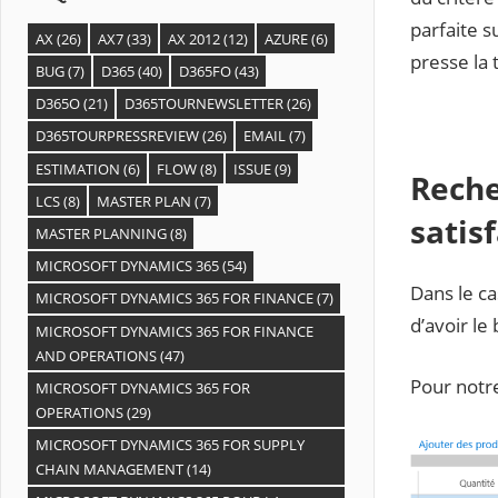
parfaite s
AX
(26)
AX7
(33)
AX 2012
(12)
AZURE
(6)
presse la 
BUG
(7)
D365
(40)
D365FO
(43)
D365O
(21)
D365TOURNEWSLETTER
(26)
D365TOURPRESSREVIEW
(26)
EMAIL
(7)
ESTIMATION
(6)
FLOW
(8)
ISSUE
(9)
Reche
LCS
(8)
MASTER PLAN
(7)
satis
MASTER PLANNING
(8)
MICROSOFT DYNAMICS 365
(54)
Dans le ca
MICROSOFT DYNAMICS 365 FOR FINANCE
(7)
d’avoir le
MICROSOFT DYNAMICS 365 FOR FINANCE
AND OPERATIONS
(47)
Pour notre
MICROSOFT DYNAMICS 365 FOR
OPERATIONS
(29)
MICROSOFT DYNAMICS 365 FOR SUPPLY
CHAIN MANAGEMENT
(14)