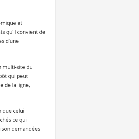
nomique et
ts qu’il convient de
es d’une
 multi-site du
epôt qui peut
 de la ligne,
n que celui
ichés ce qui
vraison demandées