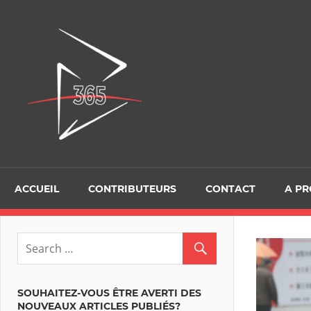
Skip
to
D365Tour
content
ACCUEIL
CONTRIBUTEURS
CONTACT
A P
SOUHAITEZ-VOUS ÊTRE AVERTI DES
NOUVEAUX ARTICLES PUBLIÉS?