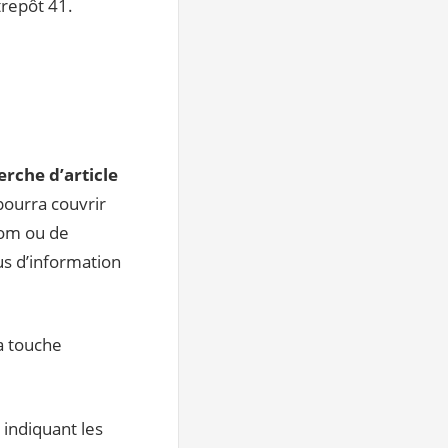
trepôt 41.
rche d’article
 pourra couvrir
nom ou de
lus d’information
a touche
n indiquant les