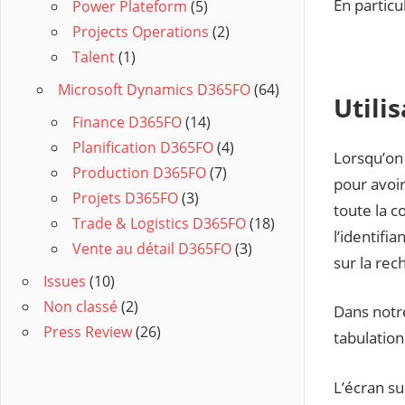
En particu
Power Plateform
(5)
Projects Operations
(2)
Talent
(1)
Microsoft Dynamics D365FO
(64)
Utili
Finance D365FO
(14)
Planification D365FO
(4)
Lorsqu’on
Production D365FO
(7)
pour avoir
Projets D365FO
(3)
toute la c
Trade & Logistics D365FO
(18)
l’identifi
Vente au détail D365FO
(3)
sur la rec
Issues
(10)
Non classé
(2)
Dans notr
Press Review
(26)
tabulation
L’écran su