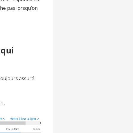
iche pas lorsqu’on
 qui
 toujours assuré
41.