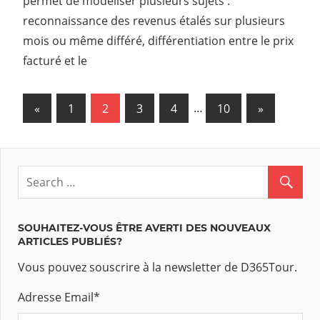
permet de modéliser plusieurs sujets :
reconnaissance des revenus étalés sur plusieurs
mois ou même différé, différentiation entre le prix
facturé et le
«
Previous
1
2
3
4
…
10
Next
»
Navigation
Posts
Posts
des
articles
SOUHAITEZ-VOUS ÊTRE AVERTI DES NOUVEAUX
ARTICLES PUBLIÉS?
Vous pouvez souscrire à la newsletter de D365Tour.
Adresse Email
*