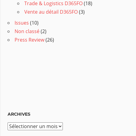
Trade & Logistics D365FO
(18)
Vente au détail D365FO
(3)
Issues
(10)
Non classé
(2)
Press Review
(26)
ARCHIVES
A
r