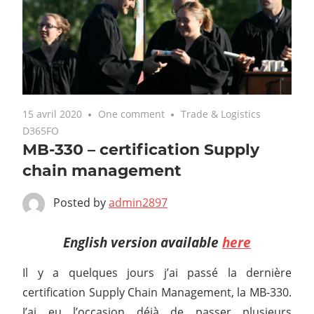
15 avril 2020
One comment
Trade & Logistics
D365FO
MB-330 – certification Supply
chain management
Posted by
admin2897
English version available
here
Il y a quelques jours j’ai passé la dernière
certification Supply Chain Management, la MB-330.
J’ai eu l’occasion déjà de passer plusieurs