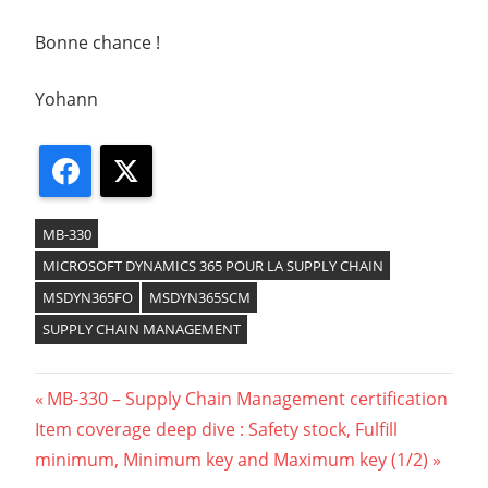
Bonne chance !
Yohann
Facebook
X
MB-330
MICROSOFT DYNAMICS 365 POUR LA SUPPLY CHAIN
MSDYN365FO
MSDYN365SCM
SUPPLY CHAIN MANAGEMENT
Previous
MB-330 – Supply Chain Management certification
Navigation
Next
Item coverage deep dive : Safety stock, Fulfill
Post:
Post:
minimum, Minimum key and Maximum key (1/2)
de