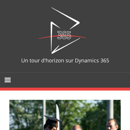
Skip
D365T
to
content
Un tour d'horizon sur Dynamics 365