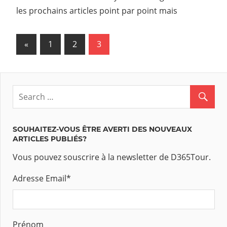
les prochains articles point par point mais
«
Previous
1
2
3
Navigation
Posts
des
articles
SOUHAITEZ-VOUS ÊTRE AVERTI DES NOUVEAUX
ARTICLES PUBLIÉS?
Vous pouvez souscrire à la newsletter de D365Tour.
Adresse Email
*
Prénom