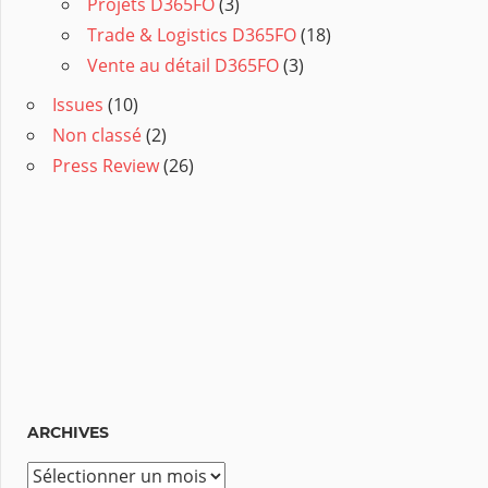
Projets D365FO
(3)
Trade & Logistics D365FO
(18)
Vente au détail D365FO
(3)
Issues
(10)
Non classé
(2)
Press Review
(26)
ARCHIVES
A