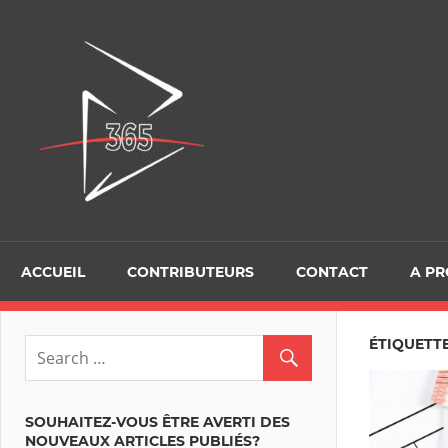
Skip
to
D365Tour
content
ACCUEIL
CONTRIBUTEURS
CONTACT
A P
ÉTIQUETTE
SOUHAITEZ-VOUS ÊTRE AVERTI DES
NOUVEAUX ARTICLES PUBLIÉS?