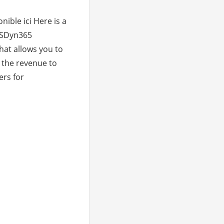
nible ici Here is a
MSDyn365
hat allows you to
t the revenue to
ers for