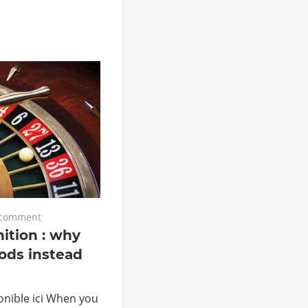
comment
ition : why
iods instead
onible ici When you