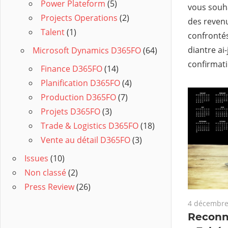
Power Plateform
(5)
vous souha
Projects Operations
(2)
des revenu
Talent
(1)
confronté
diantre ai-
Microsoft Dynamics D365FO
(64)
confirmat
Finance D365FO
(14)
Planification D365FO
(4)
Production D365FO
(7)
Projets D365FO
(3)
Trade & Logistics D365FO
(18)
Vente au détail D365FO
(3)
Issues
(10)
Non classé
(2)
Press Review
(26)
4 décembre
Reconn