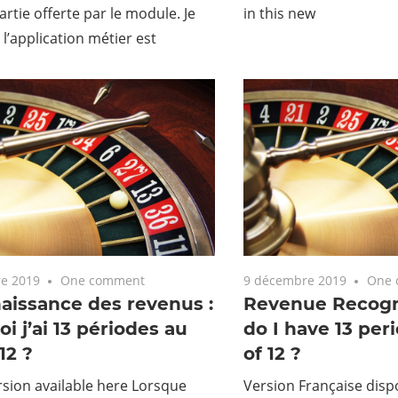
rtie offerte par le module. Je
in this new
l’application métier est
e 2019
One comment
9 décembre 2019
One 
aissance des revenus :
Revenue Recogn
i j’ai 13 périodes au
do I have 13 per
12 ?
of 12 ?
rsion available here Lorsque
Version Française disp