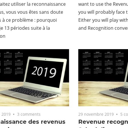
itez utiliser la reconnaissance
want to use the Revenu
s, vous vous êtes sans doute
you will probably face
s à ce problème : pourquoi
Either you will play wi
je 13 périodes suite à la
and Recognition conve
ion
 2019
3 comments
29 novembre 2019
5 c
aissance des revenus
Revenue recogni