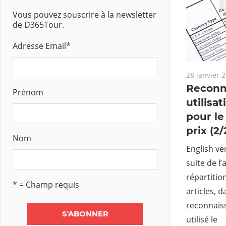
Vous pouvez souscrire à la newsletter
de D365Tour.
Adresse Email
*
28 janvier 
Reconn
Prénom
utilisa
pour l
prix (2/
Nom
English ver
suite de l
répartitio
* = Champ requis
articles, 
reconnais
utilisé le