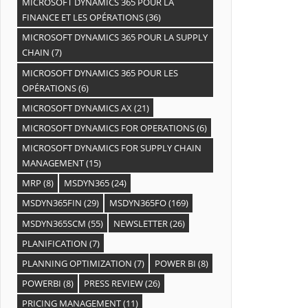
MICROSOFT DYNAMICS 365 POUR LA
FINANCE ET LES OPÉRATIONS
(36)
MICROSOFT DYNAMICS 365 POUR LA SUPPLY
CHAIN
(7)
MICROSOFT DYNAMICS 365 POUR LES
OPÉRATIONS
(6)
MICROSOFT DYNAMICS AX
(21)
MICROSOFT DYNAMICS FOR OPERATIONS
(6)
MICROSOFT DYNAMICS FOR SUPPLY CHAIN
MANAGEMENT
(15)
MRP
(8)
MSDYN365
(24)
MSDYN365FIN
(29)
MSDYN365FO
(169)
MSDYN365SCM
(55)
NEWSLETTER
(26)
PLANIFICATION
(7)
PLANNING OPTIMIZATION
(7)
POWER BI
(8)
POWERBI
(8)
PRESS REVIEW
(26)
PRICING MANAGEMENT
(11)