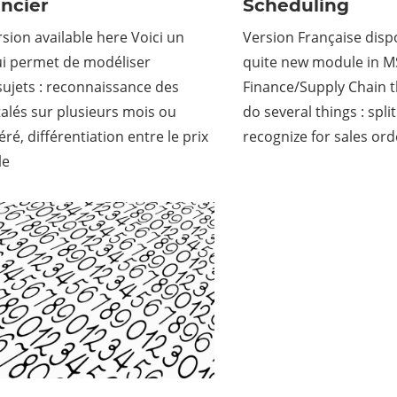
ncier
Scheduling
rsion available here Voici un
Version Française dispo
i permet de modéliser
quite new module in 
sujets : reconnaissance des
Finance/Supply Chain t
alés sur plusieurs mois ou
do several things : spli
ré, différentiation entre le prix
recognize for sales ord
le