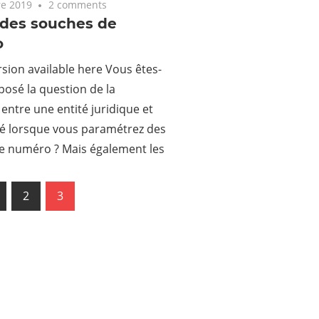
e 2019
2 comments
 des souches de
o
rsion available here Vous êtes-
posé la question de la
 entre une entité juridique et
té lorsque vous paramétrez des
e numéro ? Mais également les
us
2
3
ation
es