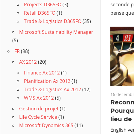
seconde pa
Projects D365FO
(3)
pense que 
Retail D365FO
(1)
Trade & Logistics D365FO
(35)
Microsoft Sustainability Manager
(5)
FR
(98)
AX 2012
(20)
Finance Ax 2012
(1)
Planification Ax 2012
(1)
Trade & Logistics Ax 2012
(12)
16 décembr
WMS Ax 2012
(5)
Reconn
Gestion de projet
(1)
Pourquo
Life Cycle Service
(1)
lieu de 
Microsoft Dynamics 365
(11)
English ve