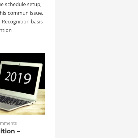
e schedule setup,
 this commun issue.
th Recognition basis
ntion
omments
tion –