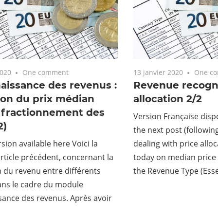
2020
One comment
13 janvier 2020
One c
aissance des revenus :
Revenue recognit
tion du prix médian
allocation 2/2
e fractionnement des
Version Française dispo
2)
the next post (followin
sion available here Voici la
dealing with price allo
’article précédent, concernant la
today on median price 
n du revenu entre différents
the Revenue Type (Esse
dans le cadre du module
sance des revenus. Après avoir