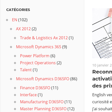
CATÉGORIES
EN
(102)
AX 2012
(2)
Trade & Logistics Ax 2012
(1)
Microsoft Dynamics 365
(9)
Power Platform
(6)
Project Operations
(2)
10 janvier 
Talent
(1)
Reconn
activat
Microsoft Dynamics D365FO
(86)
des pri
Finance D365FO
(11)
English ve
Interface
(1)
curiosité 
Manufacturing D365FO
(11)
j’ai souha
Master Planning D365FO
(12)