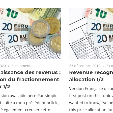
2020
3 comments
23 décembre 2019
2 c
aissance des revenus :
Revenue recognit
ion du fractionnement
allocation 1/2
x 1/2
Version Française dispo
rsion available here Par simple
first post on this topic
et suite à mon précédent article,
wanted to know, I’ve b
ité également creuser cette
this price allocation fu