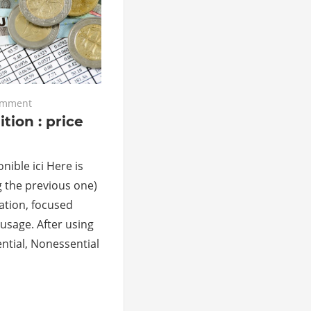
omment
ion : price
nible ici Here is
g the previous one)
cation, focused
usage. After using
ntial, Nonessential