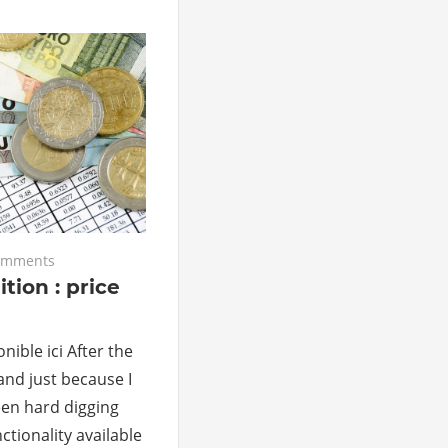
omments
ion : price
nible ici After the
 and just because I
een hard digging
nctionality available