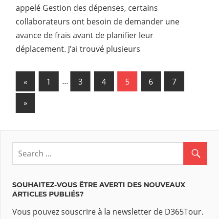
appelé Gestion des dépenses, certains
collaborateurs ont besoin de demander une
avance de frais avant de planifier leur
déplacement. J’ai trouvé plusieurs
«
Previous
1
…
3
4
5
6
7
Navigation
Posts
Next
»
des
Posts
articles
SOUHAITEZ-VOUS ÊTRE AVERTI DES NOUVEAUX
ARTICLES PUBLIÉS?
Vous pouvez souscrire à la newsletter de D365Tour.