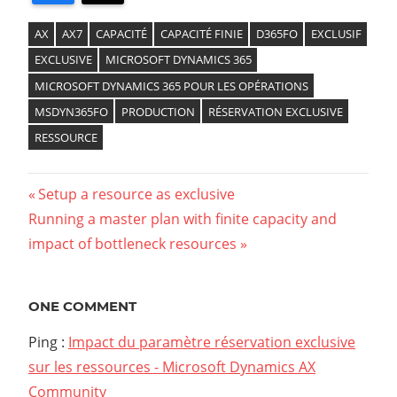
AX
AX7
CAPACITÉ
CAPACITÉ FINIE
D365FO
EXCLUSIF
EXCLUSIVE
MICROSOFT DYNAMICS 365
MICROSOFT DYNAMICS 365 POUR LES OPÉRATIONS
MSDYN365FO
PRODUCTION
RÉSERVATION EXCLUSIVE
RESSOURCE
Previous
Setup a resource as exclusive
Navigation
Next
Running a master plan with finite capacity and
Post:
Post:
impact of bottleneck resources
de
l’article
ONE COMMENT
Ping :
Impact du paramètre réservation exclusive
sur les ressources - Microsoft Dynamics AX
Community