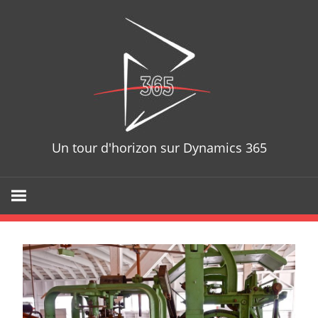
Skip
D365T
to
content
Un tour d'horizon sur Dynamics 365