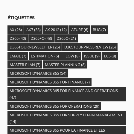
e
s
ÉTIQUETTES
AX
(26)
AX7
(33)
AX 2012
(12)
AZURE
(6)
BUG
(7)
D365
(40)
D365FO
(43)
D365O
(21)
D365TOURNEWSLETTER
(26)
D365TOURPRESSREVIEW
(26)
EMAIL
(7)
ESTIMATION
(6)
FLOW
(8)
ISSUE
(9)
LCS
(8)
MASTER PLAN
(7)
MASTER PLANNING
(8)
MICROSOFT DYNAMICS 365
(54)
MICROSOFT DYNAMICS 365 FOR FINANCE
(7)
MICROSOFT DYNAMICS 365 FOR FINANCE AND OPERATIONS
(47)
MICROSOFT DYNAMICS 365 FOR OPERATIONS
(29)
MICROSOFT DYNAMICS 365 FOR SUPPLY CHAIN MANAGEMENT
(14)
MICROSOFT DYNAMICS 365 POUR LA FINANCE ET LES