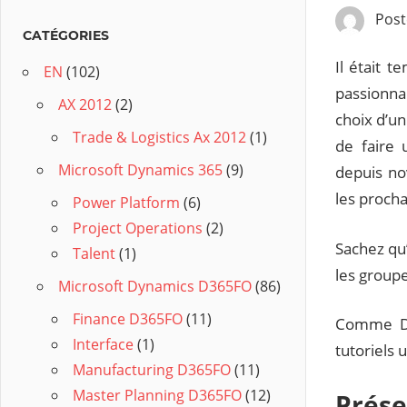
Pos
CATÉGORIES
Il était t
EN
(102)
passionnan
AX 2012
(2)
choix d’un
Trade & Logistics Ax 2012
(1)
de faire 
Microsoft Dynamics 365
(9)
depuis no
les proch
Power Platform
(6)
Project Operations
(2)
Sachez qu’
Talent
(1)
les group
Microsoft Dynamics D365FO
(86)
Finance D365FO
(11)
Comme D3
Interface
(1)
tutoriels 
Manufacturing D365FO
(11)
Master Planning D365FO
(12)
Prése