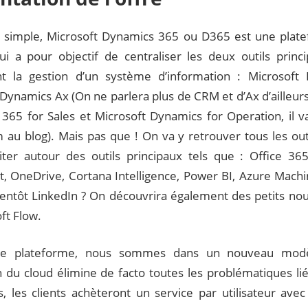
e simple, Microsoft Dynamics 365 ou D365 est une plate
ui a pour objectif de centraliser les deux outils princ
nt la gestion d’un système d’information : Microsof
 Dynamics Ax (On ne parlera plus de CRM et d’Ax d’ailleur
365 for Sales et Microsoft Dynamics for Operation, il va
 au blog). Mais pas que ! On va y retrouver tous les out
iter autour des outils principaux tels que : Office 3
t, OneDrive, Cortana Intelligence, Power BI, Azure Mach
ientôt LinkedIn ? On découvrira également des petits n
ft Flow.
te plateforme, nous sommes dans un nouveau mod
ion du cloud élimine de facto toutes les problématiques lié
, les clients achèteront un service par utilisateur ave