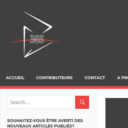
Skip
to
D365Tour
content
ACCUEIL
CONTRIBUTEURS
CONTACT
A P
SOUHAITEZ-VOUS ÊTRE AVERTI DES
NOUVEAUX ARTICLES PUBLIÉS?