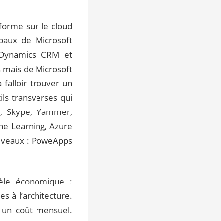
forme sur le cloud
ipaux de Microsoft
t Dynamics CRM et
s mais de Microsoft
 falloir trouver un
ils transverses qui
65, Skype, Yammer,
ine Learning, Azure
ouveaux : PoweApps
èle économique :
es à l’architecture.
c un coût mensuel.