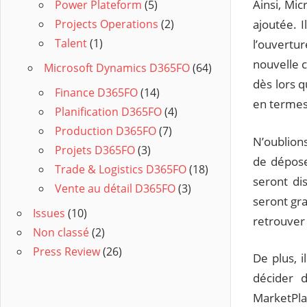
Ainsi, Mic
Power Plateform
(5)
ajoutée. 
Projects Operations
(2)
Talent
(1)
l’ouvertu
nouvelle c
Microsoft Dynamics D365FO
(64)
dès lors q
Finance D365FO
(14)
en termes
Planification D365FO
(4)
Production D365FO
(7)
N’oublion
Projets D365FO
(3)
de dépose
Trade & Logistics D365FO
(18)
seront dis
Vente au détail D365FO
(3)
seront gra
Issues
(10)
retrouver
Non classé
(2)
Press Review
(26)
De plus, i
décider 
MarketPla