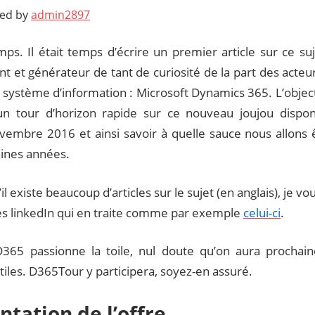
ted by
admin2897
emps. Il était temps d’écrire un premier article sur ce su
t et générateur de tant de curiosité de la part des acteu
 système d’information : Microsoft Dynamics 365. L’objecti
un tour d’horizon rapide sur ce nouveau joujou disponi
vembre 2016 et ainsi savoir à quelle sauce nous allons
aines années.
il existe beaucoup d’articles sur le sujet (en anglais), je vo
es linkedIn qui en traite comme par exemple
celui-ci
.
65 passionne la toile, nul doute qu’on aura prochai
utiles. D365Tour y participera, soyez-en assuré.
ntation de l’offre