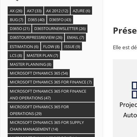
AX
(26)
AX7
(33)
AX 2012
(12)
AZURE
(6)
BUG
(7)
D365
(40)
D365FO
(43)
Prése
D365O
(21)
D365TOURNEWSLETTER
(26)
D365TOURPRESSREVIEW
(26)
EMAIL
(7)
ESTIMATION
(6)
FLOW
(8)
ISSUE
(9)
Elle est d
LCS
(8)
MASTER PLAN
(7)
MASTER PLANNING
(8)
MICROSOFT DYNAMICS 365
(54)
MICROSOFT DYNAMICS 365 FOR FINANCE
(7)
MICROSOFT DYNAMICS 365 FOR FINANCE
AND OPERATIONS
(47)
MICROSOFT DYNAMICS 365 FOR
OPERATIONS
(29)
MICROSOFT DYNAMICS 365 FOR SUPPLY
CHAIN MANAGEMENT
(14)