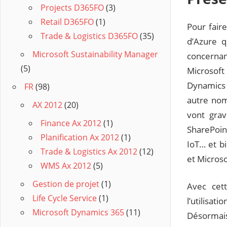
Projects D365FO
(3)
Retail D365FO
(1)
Pour fair
Trade & Logistics D365FO
(35)
d’Azure q
Microsoft Sustainability Manager
concerna
(5)
Microsoft
Dynamics 
FR
(98)
autre nom
AX 2012
(20)
vont grav
Finance Ax 2012
(1)
SharePoin
Planification Ax 2012
(1)
IoT… et b
Trade & Logistics Ax 2012
(12)
et Microso
WMS Ax 2012
(5)
Gestion de projet
(1)
Avec cet
Life Cycle Service
(1)
l’utilisat
Microsoft Dynamics 365
(11)
Désormais