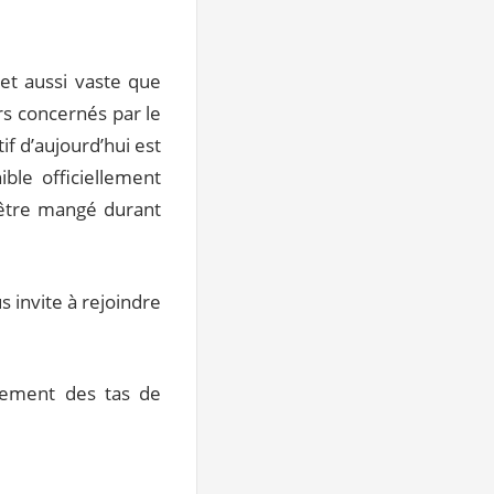
jet aussi vaste que
rs concernés par le
f d’aujourd’hui est
ble officiellement
 être mangé durant
us invite à rejoindre
nement des tas de