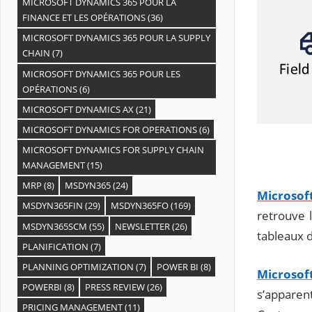
MICROSOFT DYNAMICS 365 POUR LA
FINANCE ET LES OPÉRATIONS
(36)
MICROSOFT DYNAMICS 365 POUR LA SUPPLY
CHAIN
(7)
MICROSOFT DYNAMICS 365 POUR LES
OPÉRATIONS
(6)
MICROSOFT DYNAMICS AX
(21)
MICROSOFT DYNAMICS FOR OPERATIONS
(6)
MICROSOFT DYNAMICS FOR SUPPLY CHAIN
MANAGEMENT
(15)
MRP
(8)
MSDYN365
(24)
Microsof
MSDYN365FIN
(29)
MSDYN365FO
(169)
retrouve 
MSDYN365SCM
(55)
NEWSLETTER
(26)
tableaux d
PLANIFICATION
(7)
PLANNING OPTIMIZATION
(7)
POWER BI
(8)
Microsof
POWERBI
(8)
PRESS REVIEW
(26)
s’apparen
PRICING MANAGEMENT
(11)