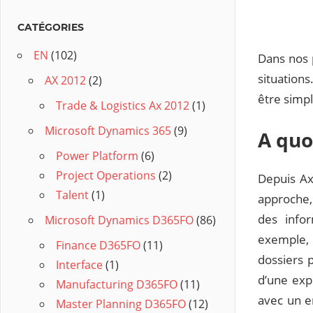
CATÉGORIES
EN
(102)
Dans nos 
situations
AX 2012
(2)
être simpl
Trade & Logistics Ax 2012
(1)
Microsoft Dynamics 365
(9)
A quo
Power Platform
(6)
Project Operations
(2)
Depuis Ax
Talent
(1)
approche,
des info
Microsoft Dynamics D365FO
(86)
exemple, o
Finance D365FO
(11)
dossiers 
Interface
(1)
d’une exp
Manufacturing D365FO
(11)
avec un e
Master Planning D365FO
(12)