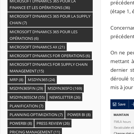
MICROSOFT DYNAMICS 365 POUR LA
précédent 
FINANCE ET LES OPÉRATIONS
(36)
(étape 1, 
MICROSOFT DYNAMICS 365 POUR LA SUPPLY
CHAIN
(7)
Concerna
MICROSOFT DYNAMICS 365 POUR LES
précédent
OPÉRATIONS
(6)
MICROSOFT DYNAMICS AX
(21)
On ne peu
MICROSOFT DYNAMICS FOR OPERATIONS
(6)
mettant à
MICROSOFT DYNAMICS FOR SUPPLY CHAIN
dernier s
MANAGEMENT
(15)
déroulé t
MRP
(8)
MSDYN365
(24)
mis à jour
MSDYN365FIN
(29)
MSDYN365FO
(169)
MSDYN365SCM
(55)
NEWSLETTER
(26)
PLANIFICATION
(7)
PLANNING OPTIMIZATION
(7)
POWER BI
(8)
POWERBI
(8)
PRESS REVIEW
(26)
PRICING MANAGEMENT
(11)