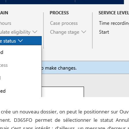
 crée un nouveau dossier, on peut le positionner sur Ouv
ment. D365FO permet de sélectionner le statut Annul
mais c’est sans intérêt ; d’ailleurs, un message d’erreur 