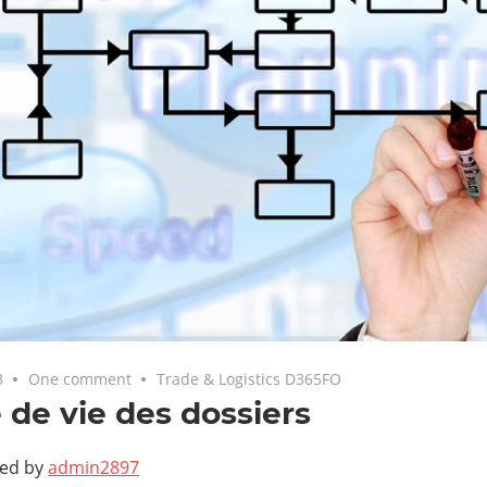
8
One comment
Trade & Logistics D365FO
 de vie des dossiers
ted by
admin2897