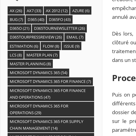
empêchant
AX
(26)
AX7
(33)
AX 2012
(12)
AZURE
(6)
annulé ava
BUG
(7)
D365
(40)
D365FO
(43)
D365O
(21)
D365TOURNEWSLETTER
(26)
Dès lors,
D365TOURPRESSREVIEW
(26)
EMAIL
(7)
clôturé ou
ESTIMATION
(6)
FLOW
(8)
ISSUE
(9)
traitement
LCS
(8)
MASTER PLAN
(7)
dans un st
MASTER PLANNING
(8)
MICROSOFT DYNAMICS 365
(54)
Proce
MICROSOFT DYNAMICS 365 FOR FINANCE
(7)
MICROSOFT DYNAMICS 365 FOR FINANCE
Puis on p
AND OPERATIONS
(47)
différent
MICROSOFT DYNAMICS 365 FOR
dossier de
OPERATIONS
(29)
sur le pr
MICROSOFT DYNAMICS 365 FOR SUPPLY
CHAIN MANAGEMENT
(14)
paramétre