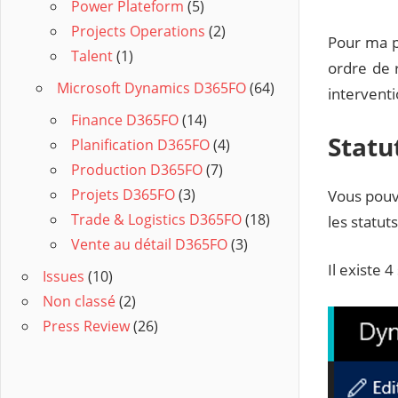
Power Plateform
(5)
Projects Operations
(2)
Pour ma pa
Talent
(1)
ordre de 
Microsoft Dynamics D365FO
(64)
interventi
Finance D365FO
(14)
Statu
Planification D365FO
(4)
Production D365FO
(7)
Projets D365FO
(3)
Vous pouv
Trade & Logistics D365FO
(18)
les statut
Vente au détail D365FO
(3)
Il existe 
Issues
(10)
Non classé
(2)
Press Review
(26)