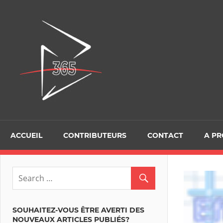
Skip
to
D365Tour
content
ACCUEIL
CONTRIBUTEURS
CONTACT
A P
SOUHAITEZ-VOUS ÊTRE AVERTI DES
NOUVEAUX ARTICLES PUBLIÉS?