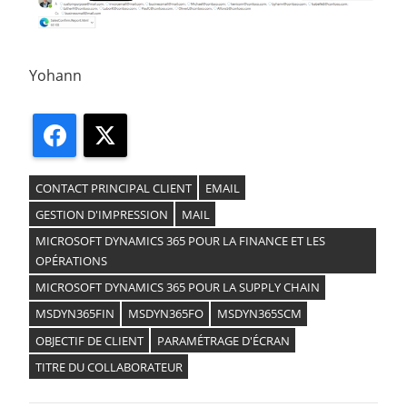
Yohann
Facebook
X
CONTACT PRINCIPAL CLIENT
EMAIL
GESTION D'IMPRESSION
MAIL
MICROSOFT DYNAMICS 365 POUR LA FINANCE ET LES
OPÉRATIONS
MICROSOFT DYNAMICS 365 POUR LA SUPPLY CHAIN
MSDYN365FIN
MSDYN365FO
MSDYN365SCM
OBJECTIF DE CLIENT
PARAMÉTRAGE D'ÉCRAN
TITRE DU COLLABORATEUR