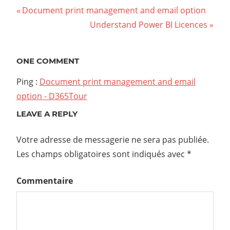
Previous
Document print management and email option
Navigation
Post:
Next
Understand Power BI Licences
Post:
de
l’article
ONE COMMENT
Ping :
Document print management and email
option - D365Tour
LEAVE A REPLY
Votre adresse de messagerie ne sera pas publiée.
Les champs obligatoires sont indiqués avec
*
Commentaire