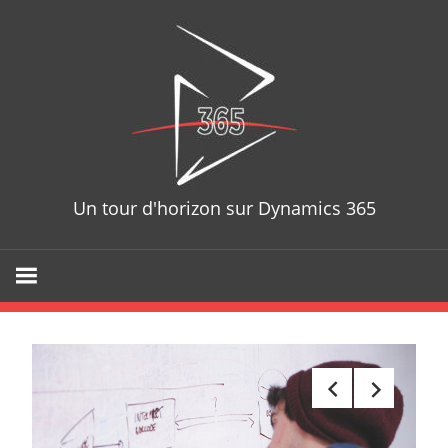
Skip
D365T
to
content
Un tour d'horizon sur Dynamics 365