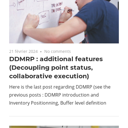
21 février 2024
No comments
23 o
DDMRP : additional features
DD
(Decoupling point status,
Now 
collaborative execution)
Inve
o
Defi
Here is the last post regarding DDMRP (see the
new
previous posts : DDMRP introduction and
Inventory Positionning, Buffer level definition