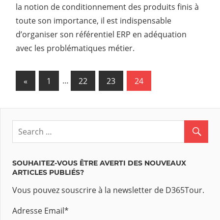
la notion de conditionnement des produits finis à
toute son importance, il est indispensable
d’organiser son référentiel ERP en adéquation
avec les problématiques métier.
«
Previous
1
…
22
23
24
Navigation
Posts
des
articles
SOUHAITEZ-VOUS ÊTRE AVERTI DES NOUVEAUX
ARTICLES PUBLIÉS?
Vous pouvez souscrire à la newsletter de D365Tour.
Adresse Email
*